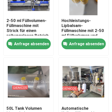
Über uns
2-50 ml Füllvolumen-
Hochleistungs-
Füllmaschine mit
Lipbalsam-
Werksbesichtigung
Strick für einen
Füllmaschine mit 2-50
reibungslosen Betrieb
ml Füllvolumen und
100 l Tankvolumen
Anfrage absenden
Anfrage absenden
Qualitätskontrolle
Kontakt mit uns
Neuigkeiten
Rechtssachen
50L Tank Volumen
Automatische
Blog