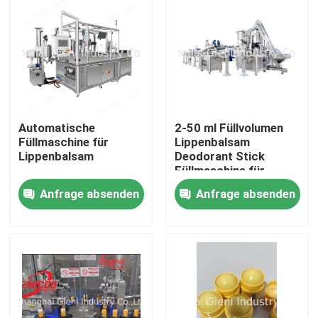
Automatische
2-50 ml Füllvolumen
Füllmaschine für
Lippenbalsam
Lippenbalsam
Deodorant Stick
Füllmaschine für
präzise und
Anfrage absenden
Anfrage absenden
konsistente Füllung
Zu Hause
Produkte
Videos