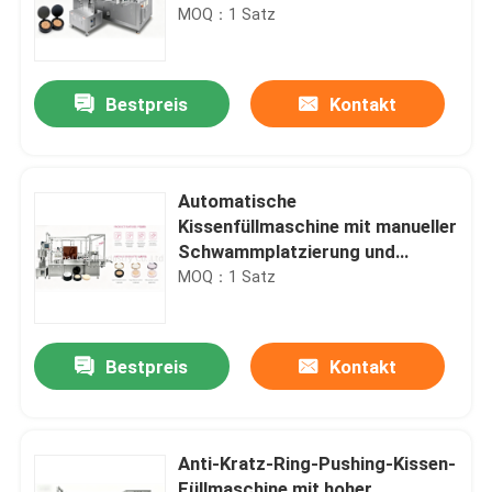
und Servo-Füllung mit vier Düsen
MOQ：1 Satz
für die Produktion von Premium-
Kosmetika
Bestpreis
Kontakt
Automatische
Kissenfüllmaschine mit manueller
Schwammplatzierung und
Servofüllung mit vier Düsen für
MOQ：1 Satz
die BB-Cremenproduktion
Bestpreis
Kontakt
Anti-Kratz-Ring-Pushing-Kissen-
Füllmaschine mit hoher