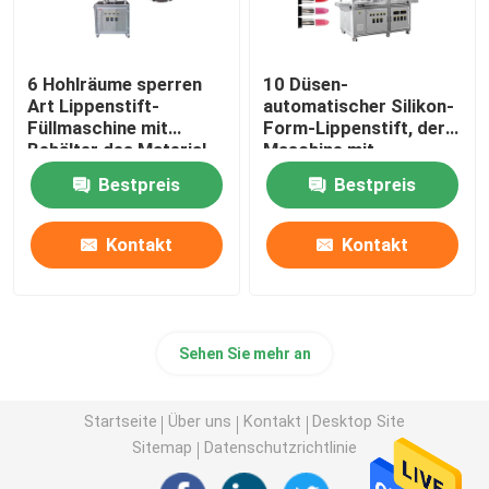
6 Hohlräume sperren
10 Düsen-
Art Lippenstift-
automatischer Silikon-
Füllmaschine mit
Form-Lippenstift, der
Behälter des Material-
Maschine mit
zwei 20L ein
Heizungs-Behältern
Bestpreis
Bestpreis
herstellt
Kontakt
Kontakt
Sehen Sie mehr an
Startseite
Über uns
Kontakt
Desktop Site
Sitemap
Datenschutzrichtlinie