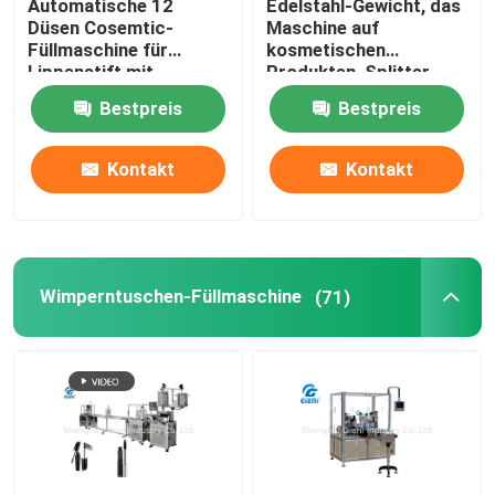
Automatische 12
Edelstahl-Gewicht, das
Düsen Cosemtic-
Maschine auf
Füllmaschine für
kosmetischen
Kosmetische Etikettiermaschine
Lippenstift mit
Produkten, Splitter-
Farbabdeckung
Farbe überprüft
Bestpreis
Bestpreis
Nagellack-Füllmaschine
Kontakt
Kontakt
Füllmaschine des ätherischen Öls
Vaseline-Füllmaschine
Wimperntuschen-Füllmaschine
(71)
Nagellack, der Maschine herstellt
TonerFüllmaschine
Lippenbalsam-Füllmaschine