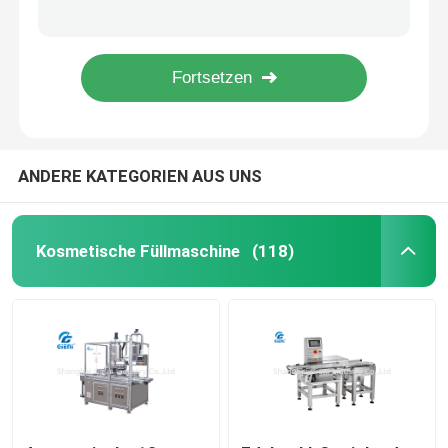
Pneumatischer Betreiber der Nagellack-Füllmaschine-3 mit wasserbasierten Materialien
Ein Wellen-kosmetischer Pulver-Mischer, Kapazität 10KGS CER Standard/2800RPM
Bitte um ein Angebot
Tischplattenlaborlidschatten-Pressmaschine mit dem Touch Screen, klein
Vier Düsen-Toner-Füllmaschine für Glasflaschen, elektrische gefahrene Art
Kosmetische Füllmaschine
ANDERE KATEGORIEN AUS UNS
Wimperntuschen-Füllmaschine
Lipgloss-Füllmaschine
Kosmetische Füllmaschine
(118)
Warmfüllmaschine
Lippenstift-Füllmaschine
kosmetische Pulverpressemaschine