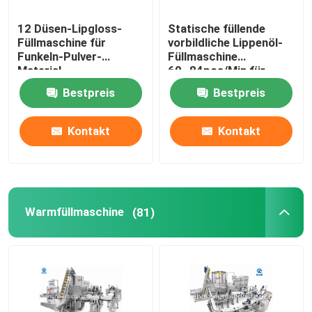
12 Düsen-Lipgloss-
Statische füllende
Füllmaschine für
vorbildliche Lippenöl-
Funkeln-Pulver-
Füllmaschine
Material
60~84pcs/Min für
verschiedene Behälter
Bestpreis
Bestpreis
Kontakt
Kontakt
Warmfüllmaschine
(81)