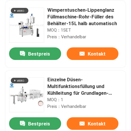
Wimperntuschen-Lippenglanz
Füllmaschine-Rohr-Füller des
Behälter-15L halb automatisch
MOQ：1SET
Preis：Verhandelbar
Bestpreis
Kontakt
Einzelne Düsen-
Multifunktionsfüllung und
Zu Hause
Kühlleitung für Grundlagen-
Creme
MOQ：1
Preis：Verhandelbar
Produkte
Bestpreis
Kontakt
Halb- Selbstzahnradpumpe-Lipgloss-Füllmaschine für Viskositäts-Materialien
Videos