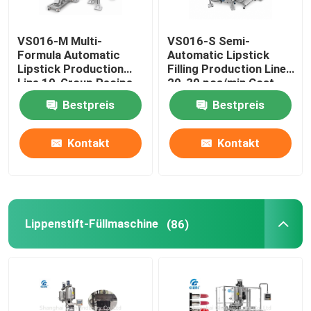
VS016-M Multi-
VS016-S Semi-
Formula Automatic
Automatic Lipstick
Lipstick Production
Filling Production Line
Line 10-Group Recipe
20-30 pcs/min Cost-
Quick Changeover
Effective Entry Level
Bestpreis
Bestpreis
System
Kontakt
Kontakt
Lippenstift-Füllmaschine
(86)