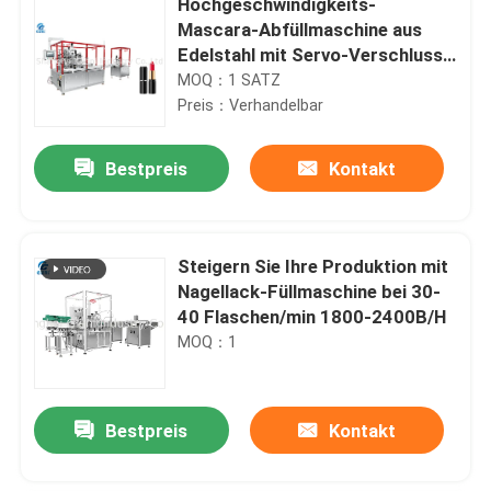
Hochgeschwindigkeits-
Mascara-Abfüllmaschine aus
Edelstahl mit Servo-Verschluss |
84 Stück/Min
MOQ：1 SATZ
Preis：Verhandelbar
Bestpreis
Kontakt
Steigern Sie Ihre Produktion mit
Nagellack-Füllmaschine bei 30-
40 Flaschen/min 1800-2400B/H
MOQ：1
Bestpreis
Kontakt