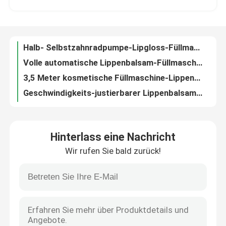
Volle automatische Lippenbalsam-Füllmaschine mit kühlendem Tunnel
3,5 Meter kosmetische Füllmaschine-Lippenstift-Kühltunnel-mit kühlendem Kompressor 5P
Über uns
Geschwindigkeits-justierbarer Lippenbalsam-kühlender Tunnel mit 3 Metern Converyor
Schnelle Kühlsystem kosmetische Gefriehrmaschine für Lippenbalsam, Lippenstift
Werksbesichtigung
Hohe Präzisions-Lippenbalsam-füllende Ausrüstung mit Kühlvorrichtung, 1-jährige Garantie
Balsam-industrielle Kühlsysteme des kleinen Maßstabs Lippenmit Abdeckung, kühlende Tabelle SUS304
Qualitätskontrolle
10 - 120mm Kappen-Spindel-Art mit einer Kappe bedeckende Maschine mit unterschiedlichem Material
180 Flaschen pro winzigen Spindel-Mützenmacher für Überwurfmuttern/Düsen-Kappe
Kontakt mit uns
Vier Düsen-kosmetische Flaschen-mit einer Kappe bedeckende Servomaschine mit Klammern-Verschluss
Hinterlass eine Nachricht
Kolbenartiger PLC-Steuermützenmacher für Vaseline-Füllmaschine mit Edelstahl-Material
Wir rufen Sie bald zurück!
Düsen der hohe Leistungsfähigkeits-Make-uplotions-Füllmaschine-zwei mit Servomotor
Neuigkeiten
Halb- Selbstpasten-Füllmaschine-einzelne Düse mit der Kapazität 40-60pcs/Min
Manuelle kosmetische Pulver-Presse-Maschine, Lidschatten-Presse-Maschine
Rechtssachen
Volle pneumatische Nagellack-Füllmaschine-Vakuumart, die 1000-3000B/H füllt
4 Düsen-halb Selbstnagellack-Produktionsmaschine 10-20bot/Min mit Bördelmaschine
Blog