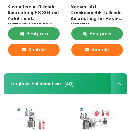
Kosmetische füllende
Nocken-Art
Farbkosmetische Füllmaschine
Ausrüstung SS 304 mit
Drehkosmetik-füllende
Zufuhr und
Ausrüstung für Pasten-
Mützenmacher, halb
Material-
Selbstfüllmaschine
Wimperntusche
Kissenfüllmaschine
Bestpreis
Bestpreis
Kontakt
Kontakt
Lipgloss-Füllmaschine
(48)