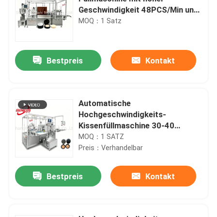
Geschwindigkeit 48PCS/Min und
vier Düsen-Servo-Füllmaschine
MOQ：1 Satz
für kompakte Verpackungen
Bestpreis
Kontakt
Automatische
Hochgeschwindigkeits-
Kissenfüllmaschine 30-40
Stück/Min.
MOQ：1 SATZ
Preis：Verhandelbar
Bestpreis
Kontakt