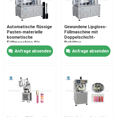
Über uns
Automatische flüssige
Gewundene Lipgloss-
Werksbesichtigung
Pasten-materielle
Füllmaschine mit
kosmetische
Doppelschicht-
Füllmaschine für
Behälter
Lipgloss
Qualitätskontrolle
Anfrage absenden
Anfrage absenden
Kontakt mit uns
Neuigkeiten
Rechtssachen
Blog