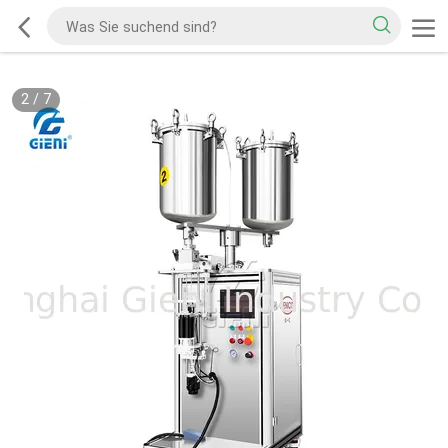
2
/
7