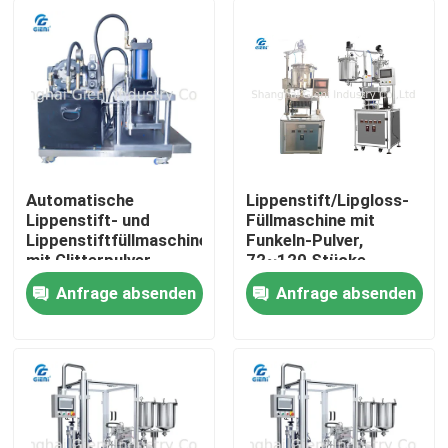
Automatische
Lippenstift/Lipgloss-
Lippenstift- und
Füllmaschine mit
Lippenstiftfüllmaschine
Funkeln-Pulver,
mit Glitterpulver
72~120 Stücke
Suspensionsystem
Kapazitäts-
Anfrage absenden
Anfrage absenden
Zu Hause
Produkte
Videos