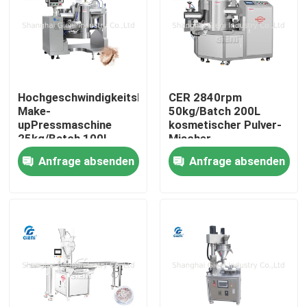
Über uns
Werksbesichtigung
Hochgeschwindigkeitslidschatten-
CER 2840rpm
Make-
50kg/Batch 200L
upPressmaschine
kosmetischer Pulver-
Qualitätskontrolle
25kg/Batch 100L
Mischer
Anfrage absenden
Anfrage absenden
Kontakt mit uns
Neuigkeiten
Rechtssachen
Blog