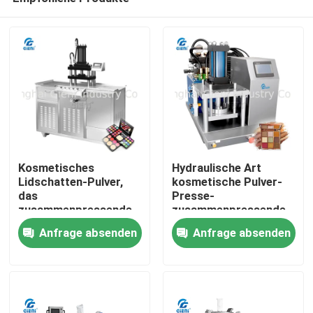
Kosmetisches
Hydraulische Art
Lidschatten-Pulver,
kosmetische Pulver-
das
Presse-
zusammenpressende
zusammenpressende
Zu Hause
Maschine drückt
Maschine mit Touch
Anfrage absenden
Anfrage absenden
Screen
Produkte
Videos