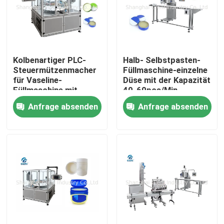
Kolbenartiger PLC-
Halb- Selbstpasten-
Steuermützenmacher
Füllmaschine-einzelne
für Vaseline-
Düse mit der Kapazität
Füllmaschine mit
40-60pcs/Min
Edelstahl-Material
Anfrage absenden
Anfrage absenden
Zu Hause
Produkte
Videos