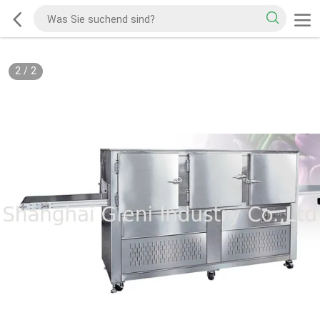
2
/
2