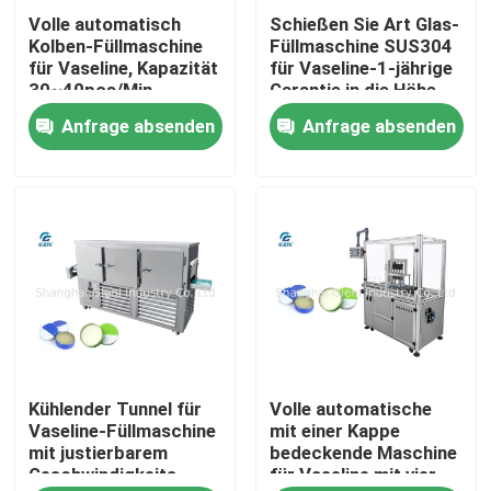
Volle automatisch
Schießen Sie Art Glas-
Kolben-Füllmaschine
Füllmaschine SUS304
Über uns
für Vaseline, Kapazität
für Vaseline-1-jährige
30~40pcs/Min
Garantie in die Höhe
Anfrage absenden
Anfrage absenden
Werksbesichtigung
Qualitätskontrolle
Kontakt mit uns
Neuigkeiten
Kühlender Tunnel für
Volle automatische
Rechtssachen
Vaseline-Füllmaschine
mit einer Kappe
mit justierbarem
bedeckende Maschine
Geschwindigkeits-
für Vaseline mit vier
Blog