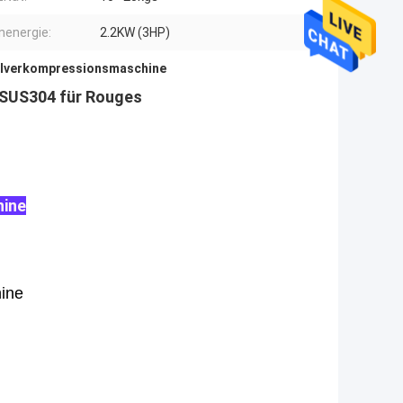
nenergie:
2.2KW (3HP)
lverkompressionsmaschine
-SUS304 für Rouges
hine
ine