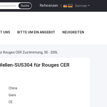
Referenzen
|
German
Suche
T UNS
BITTE UM EIN ANGEBOT
NEUIGKEITEN
ür Rouges CER Zustimmung, 30 - 200L
Wellen-SUS304 für Rouges CER
China
Gieni
CE