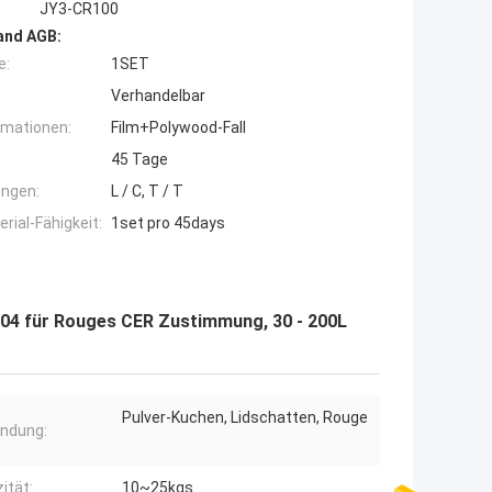
JY3-CR100
and AGB:
e:
1SET
Verhandelbar
rmationen:
Film+Polywood-Fall
45 Tage
ngen:
L / C, T / T
ial-Fähigkeit:
1set pro 45days
04 für Rouges CER Zustimmung, 30 - 200L
Pulver-Kuchen, Lidschatten, Rouge
ndung:
ität:
10~25kgs