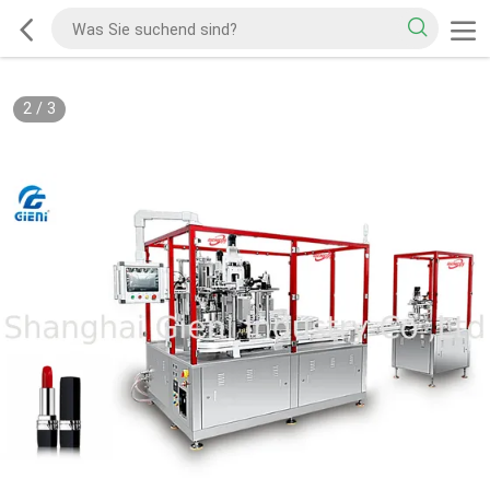
2
/
3