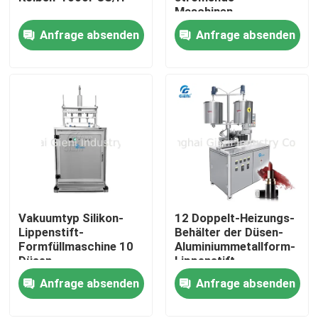
Maschinen-
Handmanuelle Art
Anfrage absenden
Anfrage absenden
Metallform des
Über uns
Behälter-20L
Werksbesichtigung
Qualitätskontrolle
Kontakt mit uns
Vakuumtyp Silikon-
12 Doppelt-Heizungs-
Neuigkeiten
Lippenstift-
Behälter der Düsen-
Formfüllmaschine 10
Aluminiummetallform-
Düsen
Lippenstift-
Rechtssachen
Füllmaschine-20L
Anfrage absenden
Anfrage absenden
Blog