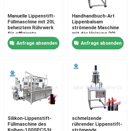
Manuelle Lippenstift-
Handhandbuch-Art
Füllmaschine mit 20L
Lippenbalsam
beheiztem Rührwerk
strömende Maschine
für effiziente
mit der Heizung 20L,
Kleinserienproduktion
die Behälter rührt
Anfrage absenden
Anfrage absenden
Zu Hause
Produkte
Silikon-Lippenstift-
schmelzende
Füllmaschine des
rührender Lippenstift-
Videos
Kolben-1000PCS/H
strömende